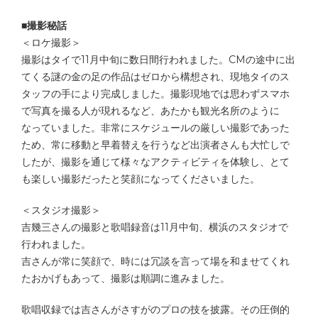
■撮影秘話
＜ロケ撮影＞
撮影はタイで11月中旬に数日間行われました。CMの途中に出
てくる謎の金の足の作品はゼロから構想され、現地タイのス
タッフの手により完成しました。撮影現地では思わずスマホ
で写真を撮る人が現れるなど、あたかも観光名所のように
なっていました。非常にスケジュールの厳しい撮影であった
ため、常に移動と早着替えを行うなど出演者さんも大忙しで
したが、撮影を通じて様々なアクティビティを体験し、とて
も楽しい撮影だったと笑顔になってくださいました。
＜スタジオ撮影＞
吉幾三さんの撮影と歌唱録音は11月中旬、横浜のスタジオで
行われました。
吉さんが常に笑顔で、時には冗談を言って場を和ませてくれ
たおかげもあって、撮影は順調に進みました。
歌唱収録では吉さんがさすがのプロの技を披露。その圧倒的