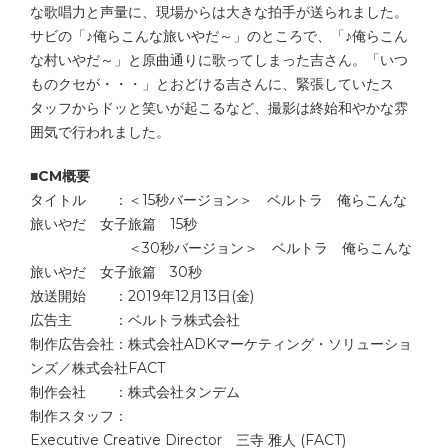
な歌唱力と声量に、現場からは大きな拍手が送られました。
サビの「♪俺らこんな旅いやだ～」のところで、「♪俺らこん
な村いやだ～」と原曲通りに歌ってしまった吉さん。「いつ
ものクセが・・・」とおどける吉さんに、緊張していたス
タッフからドッと笑いが起こるなど、撮影は終始和やかな雰
囲気で行われました。
■CM概要
タイトル ：＜15秒バージョン＞ ベルトラ 俺らこんな
旅いやだ 女子旅篇 15秒
＜30秒バージョン＞ ベルトラ 俺らこんな
旅いやだ 女子旅篇 30秒
放送開始 ：2019年12月13日(金)
広告主 ：ベルトラ株式会社
制作広告会社：株式会社ADKマーケティング・ソリューショ
ンズ／株式会社FACT
制作会社 ：株式会社タンデム
制作スタッフ：
Executive Creative Director 三寺 雅人 (FACT)