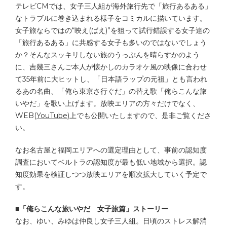
テレビCMでは、女子三人組が海外旅行先で「旅行あるある」
なトラブルに巻き込まれる様子をコミカルに描いています。
女子旅ならではの“映え(ばえ)”を狙って試行錯誤する女子達の
「旅行あるある」に共感する女子も多いのではないでしょう
か？そんなスッキリしない旅のうっぷんを晴らすかのよう
に、吉幾三さんご本人が懐かしのカラオケ風の映像に合わせ
て35年前に大ヒットし、「日本語ラップの元祖」とも言われ
るあの名曲、
「俺ら東京さ行ぐだ」
の替え歌「俺らこんな旅
いやだ」を歌い上げます。放映エリアの方々だけでなく、
WEB(
YouTube
)上でも公開いたしますので、是非ご覧くださ
い。
なお名古屋と福岡エリアへの選定理由として、事前の認知度
調査において
ベルトラの認知度が最も低い地域から選択。認
知度効果を検証しつつ放映エリアを順次拡大していく予定で
す。
■「俺らこんな旅いやだ 女子旅篇」ストーリー
なお、ゆい、みゆは仲良し女子三人組。日頃のストレス解消