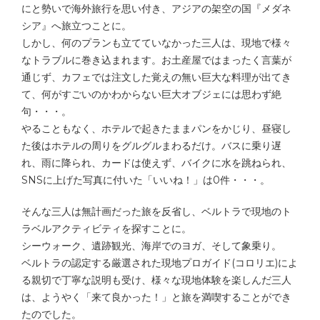
にと勢いで海外旅行を思い付き、アジアの架空の国『メダネ
シア』へ旅立つことに。
しかし、何のプランも立てていなかった三人は、現地で様々
なトラブルに巻き込まれます。お土産屋ではまったく言葉が
通じず、カフェでは注文した覚えの無い巨大な料理が出てき
て、何がすごいのかわからない巨大オブジェには思わず絶
句・・・。
やることもなく、ホテルで起きたままパンをかじり、昼寝し
た後はホテルの周りをグルグルまわるだけ。バスに乗り遅
れ、雨に降られ、カードは使えず、バイクに水を跳ねられ、
SNSに上げた写真に付いた「いいね！」は0件・・・。
そんな三人は無計画だった旅を反省し、ベルトラで現地のト
ラベルアクティビティを探すことに。
シーウォーク、遺跡観光、海岸でのヨガ、そして象乗り。
ベルトラの認定する厳選された現地プロガイド(コロリエ)によ
る親切で丁寧な説明も受け、様々な現地体験を楽しんだ三人
は、ようやく「来て良かった！」と旅を満喫することができ
たのでした。