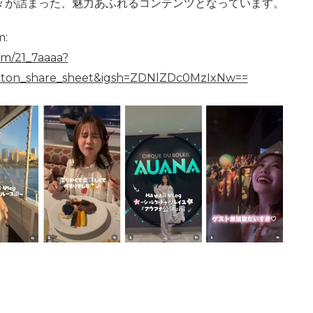
々が詰まった、魅力あふれるコンテンツとなっています。
:
om/21_7aaaa?
ton_share_sheet&igsh=ZDNlZDc0MzIxNw==