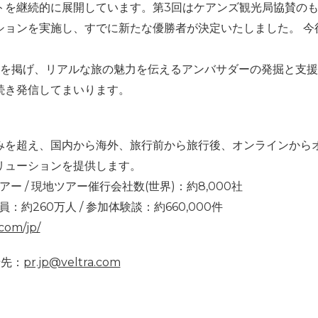
トを継続的に展開しています。第3回はケアンズ観光局協賛の
ションを実施し、すでに新たな優勝者が決定いたしました。 今
」を掲げ、リアルな旅の魅力を伝えるアンバサダーの発掘と支
続き発信してまいります。
みを超え、国内から海外、旅行前から旅行後、オンラインから
リューションを提供します。
アー / 現地ツアー催行会社数(世界)：約8,000社
員：約260万人 / 参加体験談：約660,000件
.com/jp/
せ先：
pr.jp@veltra.com