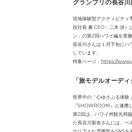
グランプリの長谷川
現地体験型アクティビティ
役社長 兼 CEO：二木 
ン」の第2回ハワイ編を実
長谷川さんは１月下旬にハ
しています。
特集ページ：
https://www.v
「旅モデルオーディ
世界中の「心ゆさぶる体験
『SHOWROOM』と連携
第2回は、ハワイ州観光局
た長谷川新奈さんには、ベ
のリアルな雰囲気をSNS