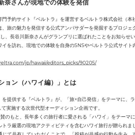
新奈さんが現地での体験を発信
専門予約サイト『ベルトラ』を運営するベルトラ株式会社（本
渉）は、旅の魅力を発信する公式アンバサダーを発掘するプロジ
施し、長谷川新奈さんがグランプリに選ばれたことをお知らせ
ワイを訪れ、現地での体験を自身のSNSやベルトラ公式サイト
eltra.com/jp/hawaii/editors_picks/90205/
ション（ハワイ編）」とは
」を提供する『ベルトラ』が、「旅×自己発信」をテーマに、
して実施する次世代型オーディション企画です。
協賛のもと、長年多くの旅行者に愛される「ハワイ」をテーマ
ルトラ厳選の現地アクティビティを含むハワイ旅行が贈られま
を通じて共有していただくことで、「投稿が共感や行動を生み、