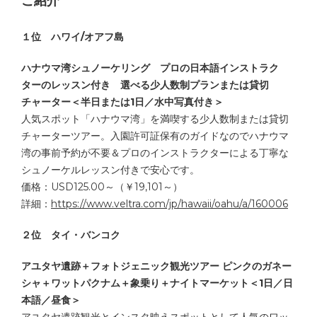
ご紹介
１位 ハワイ/オアフ島
ハナウマ湾シュノーケリング プロの日本語インストラク
ターのレッスン付き 選べる少人数制プランまたは貸切
チャーター＜半日または1日／水中写真付き＞
人気スポット「ハナウマ湾」を満喫する少人数制または貸切
チャーターツアー。入園許可証保有のガイドなのでハナウマ
湾の事前予約が不要＆プロのインストラクターによる丁寧な
シュノーケルレッスン付きで安心です。
価格：USD125.00～（￥19,101～）
詳細：
https://www.veltra.com/jp/hawaii/oahu/a/160006
２位 タイ・バンコク
アユタヤ遺跡＋フォトジェニック観光ツアー ピンクのガネー
シャ＋ワットパクナム＋象乗り＋ナイトマーケット＜1日／日
本語／昼食＞