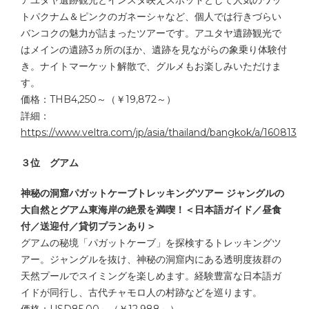
アユタヤ遺跡観光とインスタ映えスポットとして人気のワッ
トパクナム＆ピンクのガネーシャなど、個人では行きづらい
バンコクの魅力が詰まったツアーです。アユタヤ遺跡観光で
はメインの遺跡3ヵ所のほか、遺跡を見ながらの象乗り体験付
き。ナイトマーケット解散で、グルメもお楽しみいただけま
す。
価格：THB4,250～（￥19,872～）
詳細：
https://www.veltra.com/jp/asia/thailand/bangkok/a/160813
３位 グアム
神秘の洞窟パガットケーブトレッキングツアー ジャングルの
大自然とグアム東海岸の絶景を満喫！＜日本語ガイド／昼食
付／送迎付／貸切プランあり＞
グアムの秘境「パガットケーブ」を探検するトレッキングツ
アー。ジャングルを抜け、神秘の洞窟内にある透明度抜群の
天然プールでスイミングを楽しめます。経験豊富な日本語ガ
イドが同行し、古代チャモロ人の村跡などを巡ります。