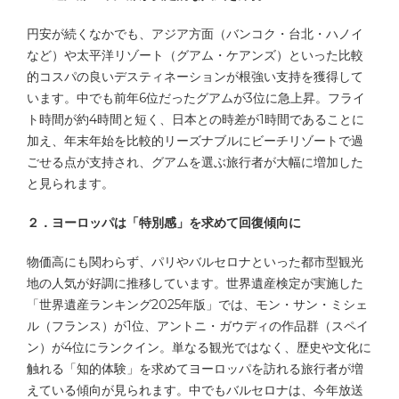
円安が続くなかでも、アジア方面（バンコク・台北・ハノイ
など）や太平洋リゾート（グアム・ケアンズ）といった比較
的コスパの良いデスティネーションが根強い支持を獲得して
います。中でも前年6位だったグアムが3位に急上昇。フライ
ト時間が約4時間と短く、日本との時差が1時間であることに
加え、年末年始を比較的リーズナブルにビーチリゾートで過
ごせる点が支持され、グアムを選ぶ旅行者が大幅に増加した
と見られます。
２．ヨーロッパは「特別感」を求めて回復傾向に
物価高にも関わらず、パリやバルセロナといった都市型観光
地の人気が好調に推移しています。世界遺産検定が実施した
「世界遺産ランキング2025年版」では、モン・サン・ミシェ
ル（フランス）が1位、アントニ・ガウディの作品群（スペイ
ン）が4位にランクイン。単なる観光ではなく、歴史や文化に
触れる「知的体験」を求めてヨーロッパを訪れる旅行者が増
えている傾向が見られます。中でもバルセロナは、今年放送