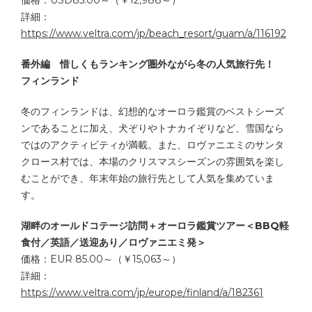
価格：USD85.00～（￥12,988～）
詳細：
https://www.veltra.com/jp/beach_resort/guam/a/116192
番外編 惜しくもランキング圏外ながら冬の人気旅行先！
フィンランド
冬のフィンランドは、幻想的なオーロラ鑑賞のベストシーズ
ンであることに加え、犬ぞりやトナカイぞりなど、雪国なら
ではのアクティビティが満載。また、ロヴァニエミのサンタ
クロース村では、本場のクリスマスシーズンの雰囲気を楽し
むことができ、年末年始の旅行先として人気を集めていま
す。
湖畔のオールドコテージ訪問＋オーロラ鑑賞ツアー＜BBQ軽
食付／英語／送迎あり／ロヴァニエミ発＞
価格：EUR 85.00～（￥15,063～）
詳細：
https://www.veltra.com/jp/europe/finland/a/182361