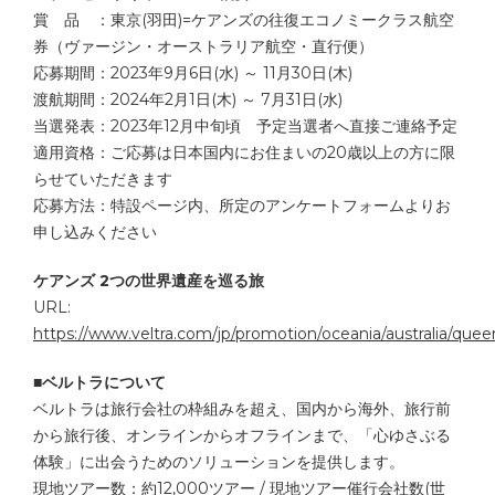
賞 品 ：東京(羽田)=ケアンズの往復エコノミークラス航空
券（ヴァージン・オーストラリア航空・直行便）
応募期間：2023年9月6日(水) ～ 11月30日(木)
渡航期間：2024年2月1日(木) ～ 7月31日(水)
当選発表：2023年12月中旬頃 予定当選者へ直接ご連絡予定
適用資格：ご応募は日本国内にお住まいの20歳以上の方に限
らせていただきます
応募方法：特設ページ内、所定のアンケートフォームよりお
申し込みください
ケアンズ 2つの世界遺産を巡る旅
URL:
https://www.veltra.com/jp/promotion/oceania/australia/queen
■ベルトラについて
ベルトラは旅行会社の枠組みを超え、国内から海外、旅行前
から旅行後、オンラインからオフラインまで、「心ゆさぶる
体験」に出会うためのソリューションを提供します。
現地ツアー数：約12,000ツアー / 現地ツアー催行会社数(世