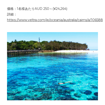
価格：1名様あたりAUD 250～(¥24,264)
詳細：
https://www.veltra.com/jp/oceania/australia/cairns/a/106588