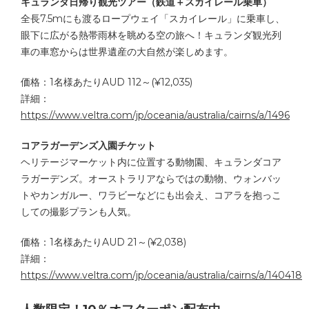
キュランダ日帰り観光ツアー（鉄道＋スカイレール乗車）
全長7.5mにも渡るロープウェイ「スカイレール」に乗車し、
眼下に広がる熱帯雨林を眺める空の旅へ！キュランダ観光列
車の車窓からは世界遺産の大自然が楽しめます。
価格：1名様あたりAUD 112～(¥12,035)
詳細：
https://www.veltra.com/jp/oceania/australia/cairns/a/1496
コアラガーデンズ入園チケット
ヘリテージマーケット内に位置する動物園、キュランダコア
ラガーデンズ。オーストラリアならではの動物、ウォンバッ
トやカンガルー、ワラビーなどにも出会え、コアラを抱っこ
しての撮影プランも人気。
価格：1名様あたりAUD 21～(¥2,038)
詳細：
https://www.veltra.com/jp/oceania/australia/cairns/a/140418