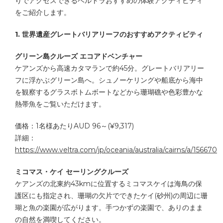
りでアクセスできるベルトラおすすめの体験アクティビティ
をご紹介します。
1. 世界遺産グレートバリアリーフのおすすめアクティビティ
グリーン島クルーズ エコアドベンチャー
ケアンズから高速カタマランで約45分。グレートバリアリー
フに浮かぶグリーン島へ。シュノーケリングや船底から海中
を観察するグラスボトムボートなどから珊瑚礁や色彩豊かな
熱帯魚をご覧いただけます。
価格：1名様あたりAUD 96～(¥9,317)
詳細：
https://www.veltra.com/jp/oceania/australia/cairns/a/156670
ミコマス・ケイ セーリングクルーズ
ケアンズの北東約43kmに位置するミコマスケイは海鳥の保
護区にも指定され、珊瑚の欠片でできたケイ(砂州)の周辺に珊
瑚と魚の楽園が広がります。手つかずの楽園で、ありのまま
の自然を満喫してください。