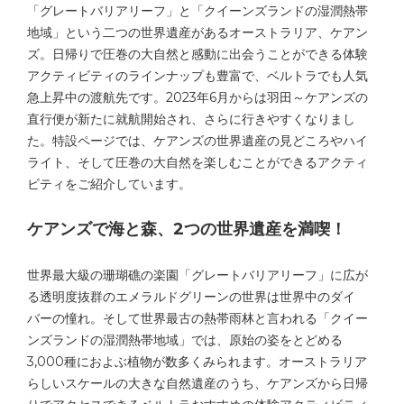
「グレートバリアリーフ」と「クイーンズランドの湿潤熱帯
地域」という二つの世界遺産があるオーストラリア、ケアン
ズ。日帰りで圧巻の大自然と感動に出会うことができる体験
アクティビティのラインナップも豊富で、ベルトラでも人気
急上昇中の渡航先です。2023年6月からは羽田～ケアンズの
直行便が新たに就航開始され、さらに行きやすくなりまし
た。特設ページでは、ケアンズの世界遺産の見どころやハイ
ライト、そして圧巻の大自然を楽しむことができるアクティ
ビティをご紹介しています。
ケアンズで海と森、2つの世界遺産を満喫！
世界最大級の珊瑚礁の楽園「グレートバリアリーフ」に広が
る透明度抜群のエメラルドグリーンの世界は世界中のダイ
バーの憧れ。そして世界最古の熱帯雨林と言われる「クイー
ンズランドの湿潤熱帯地域」では、原始の姿をとどめる
3,000種におよぶ植物が数多くみられます。オーストラリア
らしいスケールの大きな自然遺産のうち、ケアンズから日帰