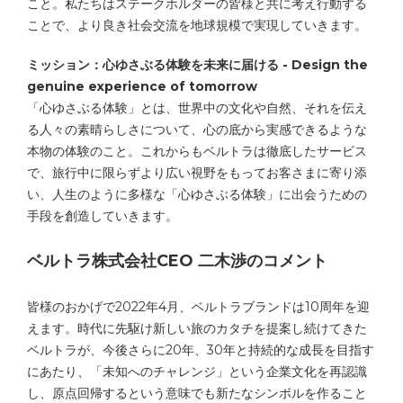
こと。私たちはステークホルダーの皆様と共に考え行動する
ことで、より良き社会交流を地球規模で実現していきます。
ミッション：心ゆさぶる体験を未来に届ける
- Design the
genuine experience of tomorrow
「心ゆさぶる体験」とは、世界中の文化や自然、それを伝え
る人々の素晴らしさについて、心の底から実感できるような
本物の体験のこと。これからもベルトラは徹底したサービス
で、旅行中に限らずより広い視野をもってお客さまに寄り添
い、人生のように多様な「心ゆさぶる体験」に出会うための
手段を創造していきます。
ベルトラ株式会社CEO 二木渉のコメント
皆様のおかげで2022年4月、ベルトラブランドは10周年を迎
えます。時代に先駆け新しい旅のカタチを提案し続けてきた
ベルトラが、今後さらに20年、30年と持続的な成長を目指す
にあたり、「未知へのチャレンジ」という企業文化を再認識
し、原点回帰するという意味でも新たなシンボルを作ること