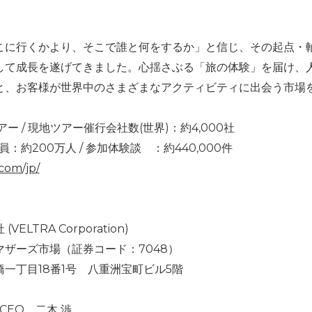
こに行くかより、そこで誰と何をするか」と信じ、その起点・
して成長を遂げてきました。心揺さぶる「旅の体験」を届け、
と、お客様が世界中のさまざまなアクティビティに出会う市場
アー / 現地ツアー催行会社数(世界)：約4,000社
員：約200万人 / 参加体験談 ：約440,000件
.com/jp/
TRA Corporation)
ザーズ市場（証券コード：7048）
丁目18番1号 八重洲宝町ビル5階
CEO 二木 渉