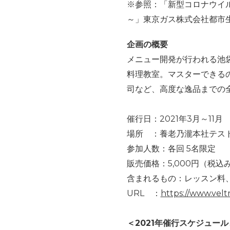
※参照：「新型コロナウイ
～」東京ガス株式会社都市生
企画の概要
メニュー開発が行われる池
料理教室。マスターできる
司など、高度な逸品までの
催行日：2021年3月～11月 15:
場所 ：養老乃瀧本社テス
参加人数：各回 5名限定
販売価格：5,000円（税込
含まれるもの：レッスン料
URL ：
https://www.velt
＜2021年催行スケジュー