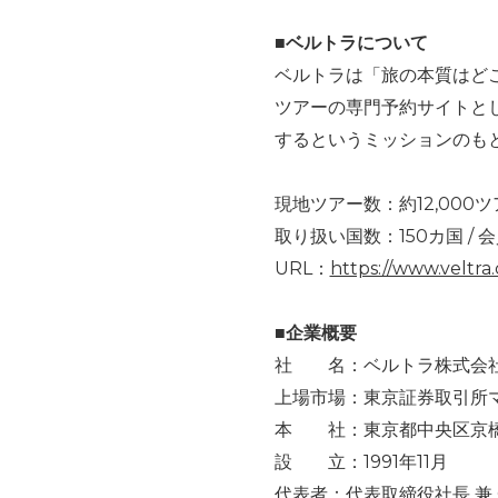
■ベルトラについて
ベルトラは「旅の本質はど
ツアーの専門予約サイトと
するというミッションのも
現地ツアー数：約12,000ツ
取り扱い国数：150カ国 / 会
URL：
https://www.veltra
■企業概要
社 名：ベルトラ株式会社 (VEL
上場市場：東京証券取引所マ
本 社：東京都中央区京橋一
設 立：1991年11月
代表者：代表取締役社長 兼 