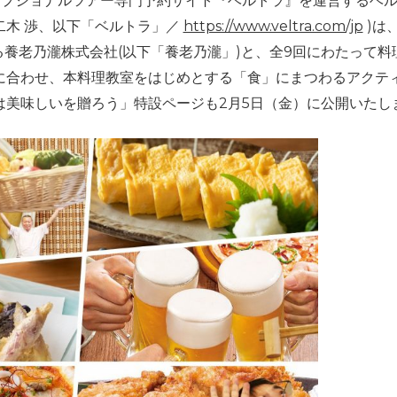
オプショナルツアー専門予約サイト『ベルトラ』を運営するベル
二木 渉、以下「ベルトラ」／
https://www.veltra.com/jp
)は
る養老乃瀧株式会社(以下「養老乃瀧」)と、全9回にわたって
に合わせ、本料理教室をはじめとする「食」にまつわるアクテ
は美味しいを贈ろう」特設ページも2月5日（金）に公開いたし