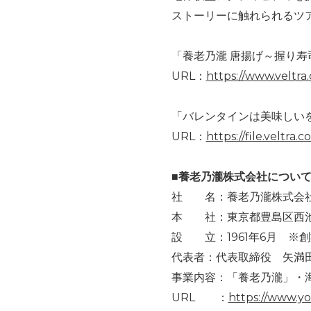
ストーリーに触れられるツ
「養老乃瀧 唐揚げ～握り寿
URL：
https://www.veltra
「バレンタインは美味しい
URL：
https://file.veltra
■養老乃瀧株式会社につい
社 名：養老乃瀧株式会
本 社：東京都豊島区西池袋1
設 立：1961年6月 ※創
代表者：代表取締役 矢満田
事業内容：「養老乃瀧」・
URL ：
https://www.yor