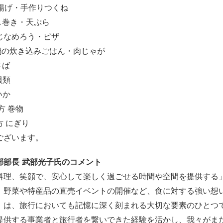
鶏唐揚げ・手作りつくね
だし巻き・天ぷら
あじなめろう・ピザ
 土鍋の炊き込みごはん・肉じゃが
さば
貝類
いか
方 巻物
方 にぎり
ございます。
部部長 武部光子氏のコメント
料理、笑顔で、安心して楽しく過ごせる時間や空間を提供する
、野菜や特産品の直売イベントの開催など、食に対する強い想
」は、旅行においても記憶に深く刻まれる大切な要素のひとつ
提供する事業者と旅行者を繋いできた経験を活かし、我々がま