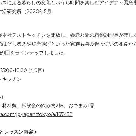
ルスによる暮らしの変化とおうち時間を楽しむアイデア～緊急
活研究所（2020年5月）
袋本社テストキッチンを開放し、養老乃瀧の精鋭調理長が楽し
のはだし巻きや鶏唐揚げといった家族も喜ぶ普段使いの和食か
全9回をラインナップしました。
00-18:20 (全9回)
トキッチン
み）
、材料費、試飲会の飲み物2杯、おつまみ1品
ra.com/jp/japan/tokyo/a/167452
ルとレッスン内容＞