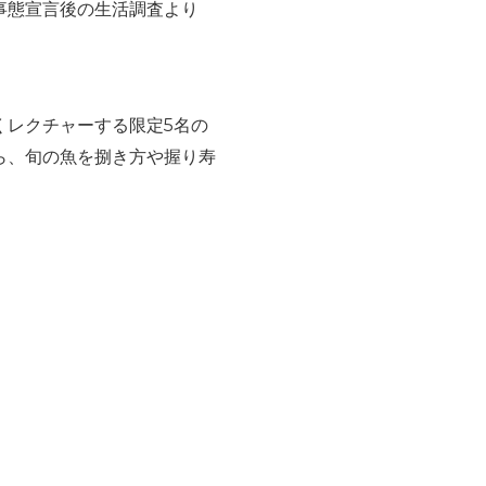
事態宣言後の生活調査より
くレクチャーする限定5名の
ら、旬の魚を捌き方や握り寿