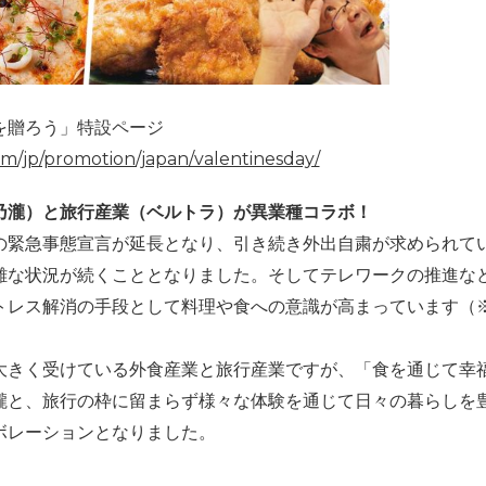
を贈ろう」特設ページ
.com/jp/promotion/japan/valentinesday/
乃瀧）と旅行産業（ベルトラ）が異業種コラボ！
の緊急事態宣言が延長となり、引き続き外出自粛が求められて
難な状況が続くこととなりました。そしてテレワークの推進な
トレス解消の手段として料理や食への意識が高まっています（
大きく受けている外食産業と旅行産業ですが、「食を通じて幸
瀧と、旅行の枠に留まらず様々な体験を通じて日々の暮らしを
ボレーションとなりました。