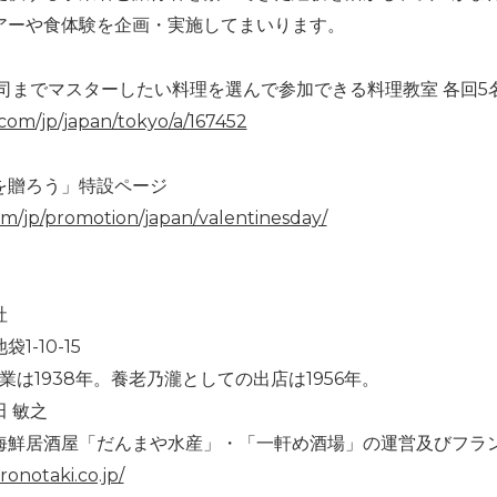
アーや食体験を企画・実施してまいります。
司までマスターしたい料理を選んで参加できる料理教室 各回5
.com/jp/japan/tokyo/a/167452
を贈ろう」特設ページ
.com/jp/promotion/japan/valentinesday/
て
社
-10-15
業は1938年。養老乃瀧としての出店は1956年。
 敏之
海鮮居酒屋「だんまや水産」・「一軒め酒場」の運営及びフラ
onotaki.co.jp/