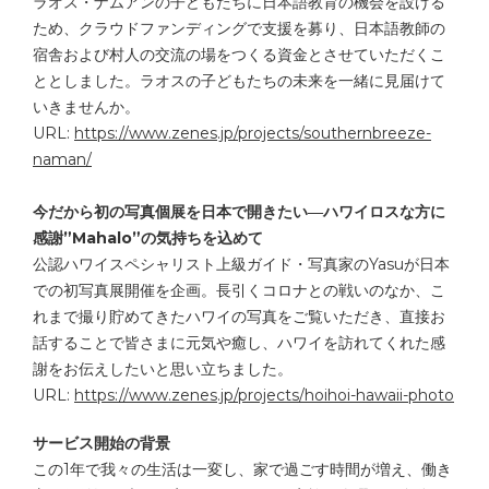
ラオス・ナムアンの子どもたちに日本語教育の機会を設ける
ため、クラウドファンディングで支援を募り、日本語教師の
宿舎および村人の交流の場をつくる資金とさせていただくこ
ととしました。ラオスの子どもたちの未来を一緒に見届けて
いきませんか。
URL:
https://www.zenes.jp/projects/southernbreeze-
naman/
今だから初の写真個展を日本で開きたい―ハワイロスな方に
感謝”Mahalo”の気持ちを込めて
公認ハワイスペシャリスト上級ガイド・写真家のYasuが日本
での初写真展開催を企画。長引くコロナとの戦いのなか、こ
れまで撮り貯めてきたハワイの写真をご覧いただき、直接お
話することで皆さまに元気や癒し、ハワイを訪れてくれた感
謝をお伝えしたいと思い立ちました。
URL:
https://www.zenes.jp/projects/hoihoi-hawaii-photo
サービス開始の背景
この1年で我々の生活は一変し、家で過ごす時間が増え、働き