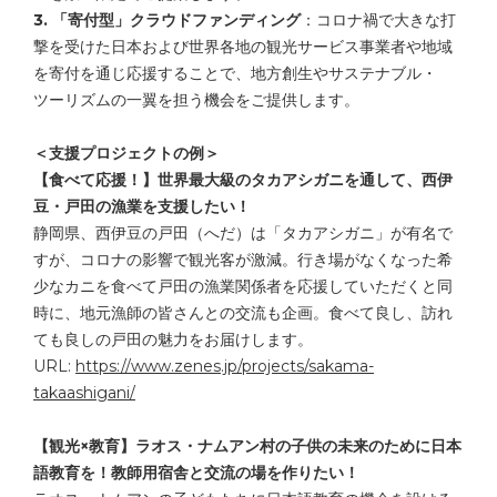
3. 「寄付型」クラウドファンディング
：コロナ禍で大きな打
撃を受けた日本および世界各地の観光サービス事業者や地域
を寄付を通じ応援することで、地方創生やサステナブル・
ツーリズムの一翼を担う機会をご提供します。
＜支援プロジェクトの例＞
【食べて応援！】世界最大級のタカアシガニを通して、西伊
豆・戸田の漁業を支援したい！
静岡県、西伊豆の戸田（へだ）は「タカアシガニ」が有名で
すが、コロナの影響で観光客が激減。行き場がなくなった希
少なカニを食べて戸田の漁業関係者を応援していただくと同
時に、地元漁師の皆さんとの交流も企画。食べて良し、訪れ
ても良しの戸田の魅力をお届けします。
URL:
https://www.zenes.jp/projects/sakama-
takaashigani/
【観光×教育】ラオス・ナムアン村の子供の未来のために日本
語教育を！教師用宿舎と交流の場を作りたい！