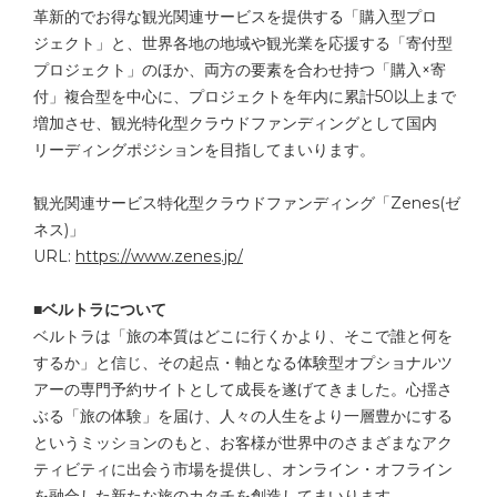
革新的でお得な観光関連サービスを提供する「購入型プロ
ジェクト」と、世界各地の地域や観光業を応援する「寄付型
プロジェクト」のほか、両方の要素を合わせ持つ「購入×寄
付」複合型を中心に、プロジェクトを年内に累計50以上まで
増加させ、観光特化型クラウドファンディングとして国内
リーディングポジションを目指してまいります。
観光関連サービス特化型クラウドファンディング「Zenes(ゼ
ネス)」
URL:
https://www.zenes.jp/
■ベルトラについて
ベルトラは「旅の本質はどこに行くかより、そこで誰と何を
するか」と信じ、その起点・軸となる体験型オプショナルツ
アーの専門予約サイトとして成長を遂げてきました。心揺さ
ぶる「旅の体験」を届け、人々の人生をより一層豊かにする
というミッションのもと、お客様が世界中のさまざまなアク
ティビティに出会う市場を提供し、オンライン・オフライン
を融合した新たな旅のカタチを創造してまいります。