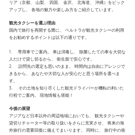
リア（
京都、 山梨、 四国、 金沢、 北海道、 沖縄）をピック
アップし、 各地の魅力や楽しみ方をご紹介しています。
観光タクシーを選ぶ理由
国内で旅行を再開する際に、 ベルトラが観光タクシーの利用
をお勧めするポイントは以下の通り
です。
1. 専用車でご案内。 車は消毒し、 除菌したての車を大切な
人だけで貸し切るから、 衛生面で安心です。
2. 訪問先の選定も思いのまま。 時間内は自由にアレンジで
きるから、 あなたや大切な人が安心だと思う場所を選べま
す。
3. その土地を知り尽くした観光ドライバーが機転の利いた
行程でご案
内。 現地情報も堪能！
今後の展望
アジアなど日本以外の周辺地域においても、 観光タクシーや
貸切りチャーター等の取り扱いをさらに充実させ、 将来の海
外旅行の需要回復に備えてまいります。 同時に、 旅行中の衛