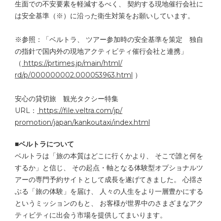
生面での不安要素を軽減するべく、 契約する現地催行会社に
は安全基準（※）
に沿った衛生対策をお願いしています。
※参照：「ベルトラ、 ツアー参加時の安全基準を策定 独自
の指針で国内外の現地アクティビティ催行会社と連携」
（
https://prtimes.jp/main/html/
rd/p/000000002.000053963.html
）
安心の貸切旅 観光タクシー特集
URL：
https://file.veltra.com/jp/
promotion/japan/kankoutaxi/
index.html
■ベルトラについて
ベルトラは「旅の本質はどこに行くかより、 そこで誰と何を
するか」と信じ、 その起点・
軸となる体験型オプショナルツ
アーの専門予約サイトとして成長を
遂げてきました。 心揺さ
ぶる「旅の体験」を届け、 人々の人生をより一層豊かにする
というミッションのもと、 お客様が世界中のさまざまなアク
ティビティに出会う市場を提供し
てまいります。