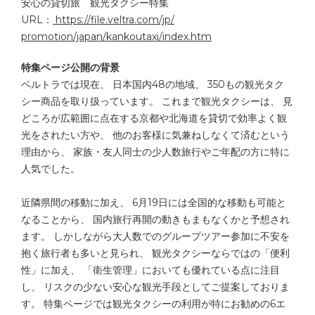
安心の貸切旅 観光タクシー特集
URL：
https://file.veltra.com/jp/
promotion/japan/kankoutaxi/
index.htm
特集ページ公開の背景
ベルトラでは現在、 日本国内48の地域、 350もの観光タク
シー商品を取り扱っています。 これまで観光タクシーは、 見
どころが広範囲に点在する京都や北海道を貸切で効率よく観
光を
されたい方や、 他のお客様に気兼ねしなくて済むという
理由から、 家族・友人同士の少人数旅行やご年配の方に特に
人気でした。
近隣県間の移動に加え、 6月19日には全国的な移動も可能と
なることから、 国内旅行再開の動きもまもなくかと予想され
ます。 しかしながら大人数でのグループツアー参加に不安を
抱く旅行者も
多いと見られ、 観光タクシーならではの「便利
性」に加え、 「衛生管理」においても優れている点に注目
し、 リスクの少ない安心な観光手段としてご提案しておりま
す。 特集ページでは観光タクシーの利用が特にお勧めの6エ