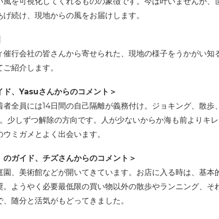
い風を可視化してくれるものの象徴です。今は叶いませんが、
あげ続け、現地からの風をお届けします。
例
ィ催行会社の皆さんから寄せられた、現地の様子をうかがい知
てご紹介します。
ド、Yasuさんからのコメント＞
着者全員には
14
日間の自己隔離が義務付け。ジョキング、散歩
。少しずつ解除の方向です。人が少ないからか海も前よりキレ
のウミガメとよく出会います。
）のガイド、チズさんからのコメント＞
庭園、美術館などが開いてきています。お店に入る時は、基本
奨。ようやく必要最低限の買い物以外の散歩やランニング、そ
で、随分と活気がもどってきました。