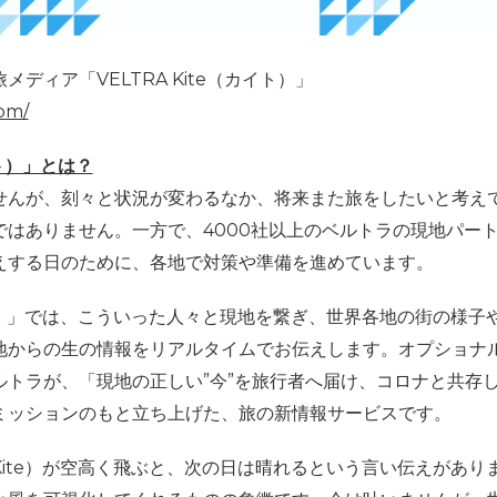
旅メディア「
VELTRA Kite
（カイト）」
com/
ト）」とは？
せんが、刻々と状況が変わるなか、将来また旅をしたいと考え
ではありません。一方で、
4000
社以上のベルトラの現地パー
えする日のために、各地で対策や準備を進めています。
）」では、こういった人々と現地を繋ぎ、世界各地の街の様子
地からの生の情報をリアルタイムでお伝えします。オプショナ
ルトラが、「現地の正しい”今”を旅行者へ届け、コロナと共存
ミッションのもと立ち上げた、旅の新情報サービスです。
ite
）が空高く飛ぶと、次の日は晴れるという言い伝えがあり