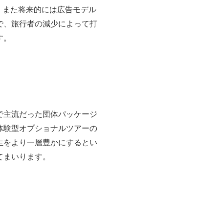
。また将来的には広告モデル
で、旅行者の減少によって打
す。
で主流だった団体パッケージ
体験型オプショナルツアーの
生をより一層豊かにするとい
てまいります。