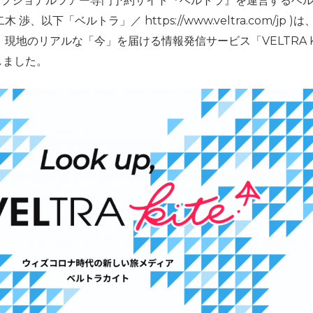
オプショナルツアー専門予約サイト『ベルトラ』を運営するベ
二木 渉、以下「ベルトラ」／
https://www.veltra.com/jp )
は
、現地のリアルな「今」を届ける情報発信サービス「
VELTRA K
しました。