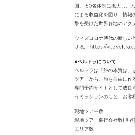
国、
150
名体制に拡大し、
7
による収益化を図り、情報
撃を受けた世界各地のアク
ウィズコロナ時代の新しい
URL：
https://kite.veltra.
■ベルトラについて
ベルトラは「旅の本質は、
ツアーから、旅を自由に作
専門予約サイトとして成長
うミッションのもと、お客
現地ツアー数 ：約1
現地ツアー催行会社数(世界)
エリア数 ：1