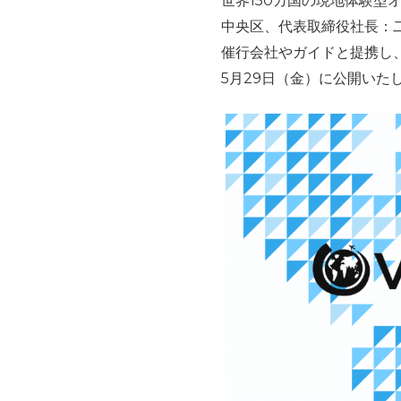
世界
150
カ国の現地体験型
中央区、代表取締役社長：
催行会社やガイドと提携し
5
月
29
日（金）に公開いた