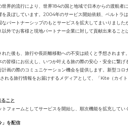
の世界的流行により、世界
184
の国と地域で日本からの渡航者
響を及ぼしています。
2004
年のサービス開始依頼、ベルトラ
固なパートナーシップのもとサービスを拡大してまいりました
ス以外でお客様と現地パートナー企業に対して貢献出来ること
された後も、旅行や長距離移動への不安は続くと予想されます
本の皆様にお伝えし、いつか叶える旅の際の安心・安全に繋げ
行計画の際のコミュニケーション機会を提供します。新型コロ
される旅行情報をお届けするメディアとして、「
Kite
（カイト
来ること
ットフォームとしてサービスを開始し、順次機能を拡充してい
今」を配信