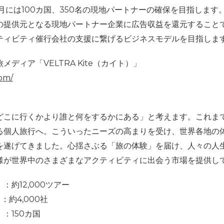
月には
100
カ国、
350
名の現地パートナーの確保を目指します
の提供元となる現地パートナー企業に広告収益を還元すること
ティビティ催行会社の支援に繋げるビジネスモデルを目指しま
旅メディア「
VELTRA Kite
（カイト）」
com/
どこに行くかより誰と何をするかにある」と考えます。これま
る個人旅行へ。こういったニーズの高まりを受け、世界各地の
を遂げてきました。心揺さぶる「旅の体験」を届け、人々の人
様が世界中のさまざまなアクティビティに出会う市場を提供し
2,000ツアー
：約4,000社
50カ国