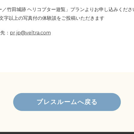
ー／竹田城跡 ヘリコプター遊覧」プランよりお申し込みくださ
0文字以上の写真付の体験談をご投稿いただきます
せ先：
pr.jp@veltra.com
プレスルームへ戻る