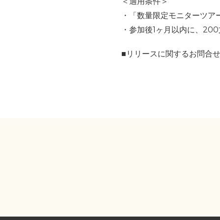
＜適用条件＞
・「数量限定モニターツア
・参加後1ヶ月以内に、20
■リリースに関するお問合