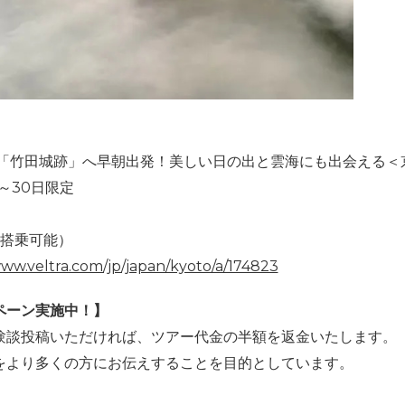
城「竹田城跡」へ早朝出発！美しい日の出と雲海にも出会える＜
日～30日限定
で搭乗可能）
www.veltra.com/jp/japan/kyoto/a/174823
ペーン実施中！】
験談投稿いただければ、ツアー代金の半額を返金いたします。
をより多くの方にお伝えすることを目的としています。