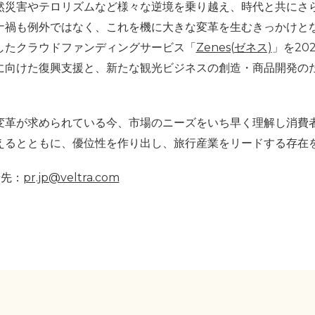
然災害やテロリズムなど様々な逆境を乗り越え、時代と共にさ
ナ禍も例外ではなく、これを機に大きな変革を生むきっかけと
したクラウドファンディングサービス「
Zenes(ゼネス)
」を20
に向けた復興支援と、新たな観光ビジネスの創造・商品開発の
変革が求められている今、市場のニーズをいち早く理解し消費
えるとともに、優位性を作り出し、旅行産業をリードする存在
せ先：
pr.jp@veltra.com