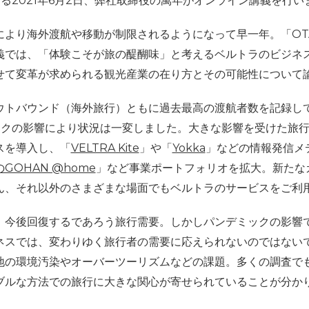
る2021年6月2日、弊社取締役の萬年がオンライン講義を行い
により海外渡航や移動が制限されるようになって早一年。「OT
義では、「体験こそが旅の醍醐味」と考えるベルトラのビジネ
せて変革が求められる観光産業の在り方とその可能性について
トバウンド（海外旅行）ともに過去最高の渡航者数を記録して
ミックの影響により状況は一変しました。大きな影響を受けた旅
スを導入し、「
VELTRA Kite
」や「
Yokka
」などの情報発信メ
GOHAN @home
」など事業ポートフォリオを拡大。新たな
ん、それ以外のさまざまな場面でもベルトラのサービスをご利
、今後回復するであろう旅行需要。しかしパンデミックの影響
ネスでは、変わりゆく旅行者の需要に応えられないのではない
地の環境汚染やオーバーツーリズムなどの課題。多くの調査で
ブルな方法での旅行に大きな関心が寄せられていることが分か