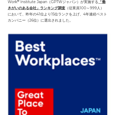
®
Work
Institute Japan（GPTWジャパン）
が実施する
「働
きがいのある会社」ランキング調査
（
従業員100～999人
）
において、昨年の41位より15位ランクを上げ、4年連続ベスト
カンパニー（26位）に選出されました。