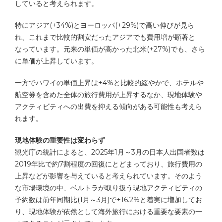
していると考えられます。
特にアジア(+34%)とヨーロッパ(+29%)で高い伸びが見ら
れ、これまで比較的割安だったアジアでも費用増が顕著と
なっています。元来の単価が高かった北米(+27%)でも、さら
に単価が上昇しています。
一方でハワイの単価上昇は+4%と比較的緩やかで、ホテルや
航空券を含めた全体の旅行費用が上昇するなか、現地体験や
アクティビティへの出費を抑える傾向がある可能性も考えら
れます。
現地体験の重要性は変わらず
観光庁の統計によると、2025年1月～3月の日本人出国者数は
2019年比で約7割程度の回復にとどまっており、旅行費用の
上昇などが影響を与えていると考えられています。そのよう
な市場環境の中、ベルトラが取り扱う現地アクティビティの
予約数は前年同期比(1月～3月)で+16.2%と着実に増加してお
り、現地体験が依然として海外旅行における重要な要素の一