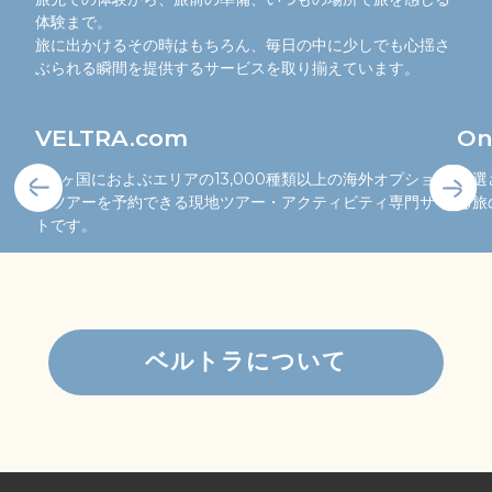
体験まで。
旅に出かけるその時はもちろん、毎日の中に少しでも心揺さ
ぶられる瞬間を提供するサービスを取り揃えています。
VELTRA.com
On
150ヶ国におよぶエリアの13,000種類以上の海外オプショナ
厳選
ルツアーを予約できる現地ツアー・アクティビティ専門サイ
る旅
トです。
ベルトラについて